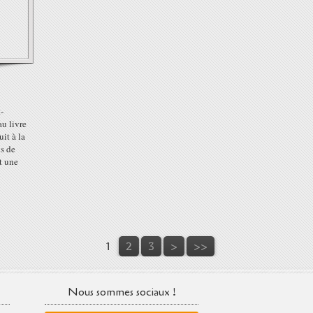
-
au livre
it à la
s de
t une
1
2
3
>
>>
Nous sommes sociaux !