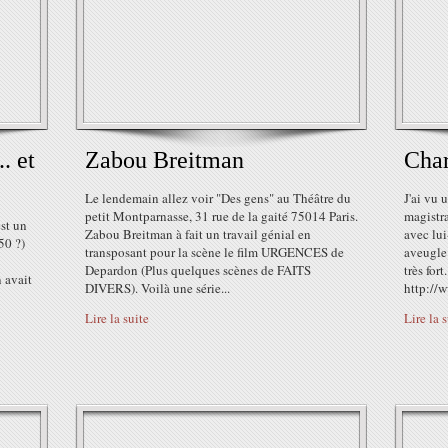
. et
Zabou Breitman
Char
Le lendemain allez voir "Des gens" au Théâtre du
J'ai vu 
petit Montparnasse, 31 rue de la gaité 75014 Paris.
magistr
est un
Zabou Breitman à fait un travail génial en
avec lui
50 ?)
transposant pour la scène le film URGENCES de
aveugle
Depardon (Plus quelques scènes de FAITS
très fort
 avait
DIVERS). Voilà une série...
http://w
Lire la suite
Lire la 