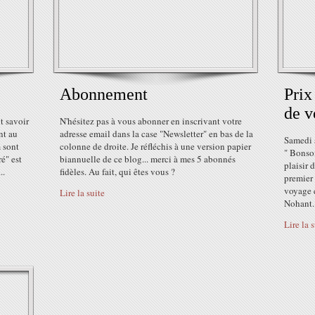
Abonnement
Prix
de v
ut savoir
N'hésitez pas à vous abonner en inscrivant votre
nt au
adresse email dans la case "Newsletter" en bas de la
Samedi 
m sont
colonne de droite. Je réfléchis à une version papier
" Bonsoi
ré" est
biannuelle de ce blog... merci à mes 5 abonnés
plaisir
..
fidèles. Au fait, qui êtes vous ?
premier
voyage e
Lire la suite
Nohant..
Lire la 