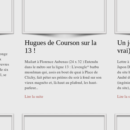
Hugues de Courson sur la
Un j
13 !
vrai
songe
x
Mailart à Florence Aubenas (24 x 32 ) Entendu
Lettre à
euvres
dans le métro sur la ligne 13 : L'aveugle* barbu
Japon D
de six
musulman qui, assis en bout de quai à Place de
du site 
l, se
Clichy, fait péter ses prières du soir à fond sur son
André de
vieux magnéto et, là-haut au plafond, les haut-
(ingénie
parleur...
du site),.
Lire la suite
Lire la 