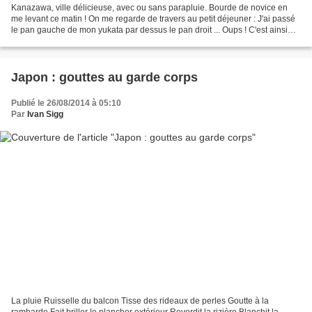
Kanazawa, ville délicieuse, avec ou sans parapluie. Bourde de novice en
me levant ce matin ! On me regarde de travers au petit déjeuner : J'ai passé
le pan gauche de mon yukata par dessus le pan droit ... Oups ! C'est ainsi
que l'on habille les morts...
Japon : gouttes au garde corps
Publié le 26/08/2014 à 05:10
Par
Ivan Sigg
La pluie Ruisselle du balcon Tisse des rideaux de perles Goutte à la
rambarde Fait briller le plancher extérieur Reverdit la rizière Blanchit la