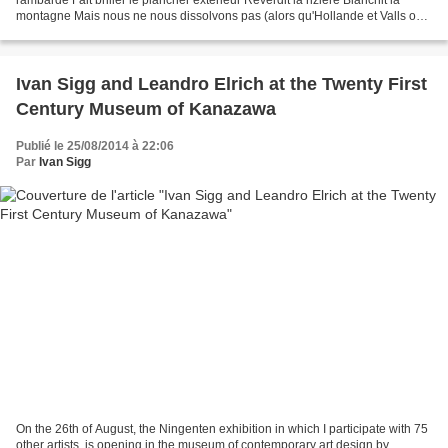
montagne Mais nous ne nous dissolvons pas (alors qu'Hollande et Valls oui)
Déluge d'eau sur la ville thermale...
Ivan Sigg and Leandro Elrich at the Twenty First
Century Museum of Kanazawa
Publié le 25/08/2014 à 22:06
Par
Ivan Sigg
On the 26th of August, the Ningenten exhibition in which I participate with 75
other artists, is opening in the museum of contemporary art design by