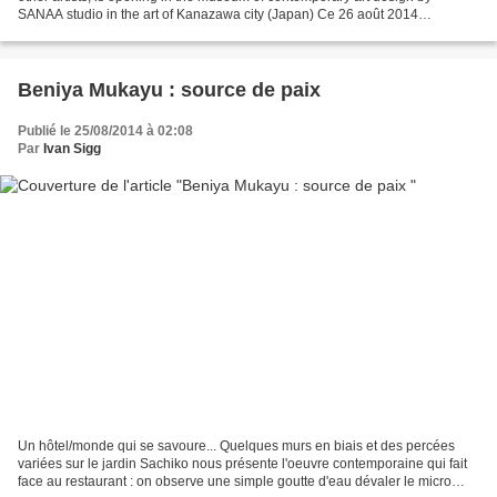
SANAA studio in the art of Kanazawa city (Japan) Ce 26 août 2014
l'exposition Ningenten à laquelle je...
Beniya Mukayu : source de paix
Publié le 25/08/2014 à 02:08
Par
Ivan Sigg
Un hôtel/monde qui se savoure... Quelques murs en biais et des percées
variées sur le jardin Sachiko nous présente l'oeuvre contemporaine qui fait
face au restaurant : on observe une simple goutte d'eau dévaler le micro