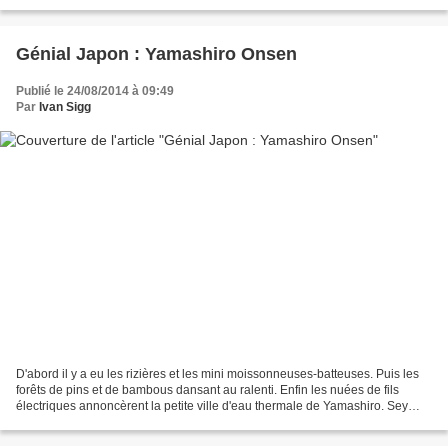
aqueduc, puis spiraler dans la...
Génial Japon : Yamashiro Onsen
Publié le 24/08/2014 à 09:49
Par
Ivan Sigg
D'abord il y a eu les rizières et les mini moissonneuses-batteuses. Puis les
forêts de pins et de bambous dansant au ralenti. Enfin les nuées de fils
électriques annoncèrent la petite ville d'eau thermale de Yamashiro. Sey
Takaeyama est l'architecte génial...