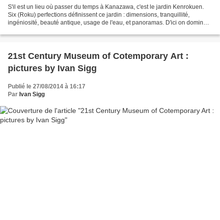
S'il est un lieu où passer du temps à Kanazawa, c'est le jardin Kenrokuen.
Six (Roku) perfections définissent ce jardin : dimensions, tranquillité,
ingéniosité, beauté antique, usage de l'eau, et panoramas. D'ici on domine
toute la ville. Le bruissement...
21st Century Museum of Cotemporary Art :
pictures by Ivan Sigg
Publié le 27/08/2014 à 16:17
Par
Ivan Sigg