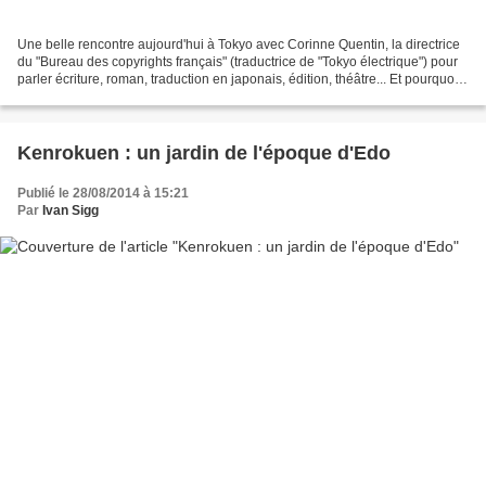
Une belle rencontre aujourd'hui à Tokyo avec Corinne Quentin, la directrice
du "Bureau des copyrights français" (traductrice de "Tokyo électrique") pour
parler écriture, roman, traduction en japonais, édition, théâtre... Et pourquoi
pas, d'une future...
Kenrokuen : un jardin de l'époque d'Edo
Publié le 28/08/2014 à 15:21
Par
Ivan Sigg