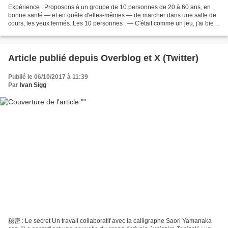
Expérience : Proposons à un groupe de 10 personnes de 20 à 60 ans, en
bonne santé — et en quête d'elles-mêmes — de marcher dans une salle de
cours, les yeux fermés. Les 10 personnes : — C'était comme un jeu, j'ai bien
aimé. — Quand on marche les yeux...
Article publié depuis Overblog et X (Twitter)
Publié le 06/10/2017 à 11:39
Par
Ivan Sigg
秘密 : Le secret Un travail collaboratif avec la calligraphe Saori Yamanaka