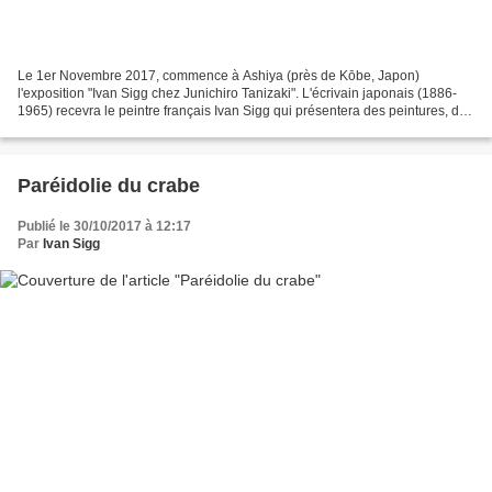
Le 1er Novembre 2017, commence à Ashiya (près de Kōbe, Japon)
l'exposition "Ivan Sigg chez Junichiro Tanizaki". L'écrivain japonais (1886-
1965) recevra le peintre français Ivan Sigg qui présentera des peintures, des
yokai, des mailarts, des œuvres collaboratives...
Paréidolie du crabe
Publié le 30/10/2017 à 12:17
Par
Ivan Sigg