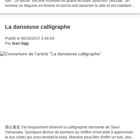
san. "Le secret" est une nouvelle du grand écrivain Junichiro Tanizaki : un
homme se déguise en femme et sort la nuit observer la ville et ses habitants.
Il rencontre un ancien...
La danseuse calligraphe
Publié le 06/10/2017 à 06:54
Par
Ivan Sigg
踊る書道 J'ai longuement observé la calligraphie dansante de Saori
Yamanaka. Quelques tâches de peinture au chiffon m'ont aidé à apprivoiser
le kuu (vide) qui sous-tendait le kanji. Manière peut-être d'offrir un tutu, des