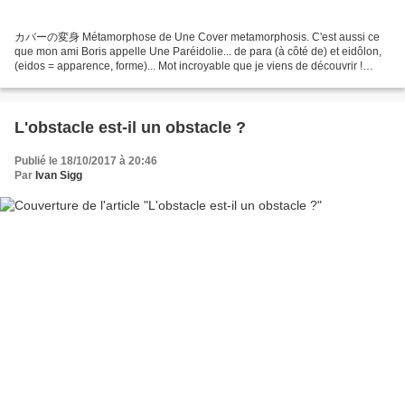
カバーの変身 Métamorphose de Une Cover metamorphosis. C'est aussi ce
que mon ami Boris appelle Une Paréidolie... de para (à côté de) et eidôlon,
(eidos = apparence, forme)... Mot incroyable que je viens de découvrir !
Autrement dit, c'est découvrir un yokai...
L'obstacle est-il un obstacle ?
Publié le 18/10/2017 à 20:46
Par
Ivan Sigg