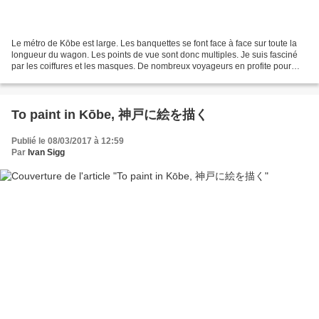
Le métro de Kōbe est large. Les banquettes se font face à face sur toute la
longueur du wagon. Les points de vue sont donc multiples. Je suis fasciné
par les coiffures et les masques. De nombreux voyageurs en profite pour
dormir. Beaucoup pianotent sur...
To paint in Kōbe, 神戸に絵を描く
Publié le 08/03/2017 à 12:59
Par
Ivan Sigg