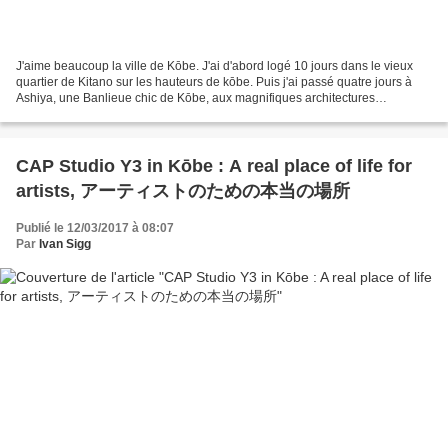
J'aime beaucoup la ville de Kōbe. J'ai d'abord logé 10 jours dans le vieux
quartier de Kitano sur les hauteurs de kōbe. Puis j'ai passé quatre jours à
Ashiya, une Banlieue chic de Kōbe, aux magnifiques architectures
contemporaines. À présent, retour en...
CAP Studio Y3 in Kōbe : A real place of life for
artists, アーティストのための本当の場所
Publié le 12/03/2017 à 08:07
Par
Ivan Sigg