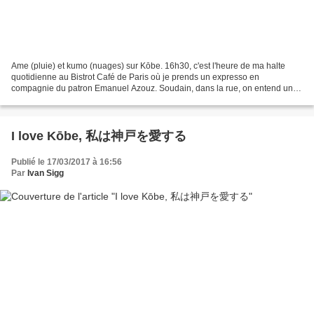
Ame (pluie) et kumo (nuages) sur Kōbe. 16h30, c'est l'heure de ma halte
quotidienne au Bistrot Café de Paris où je prends un expresso en
compagnie du patron Emanuel Azouz. Soudain, dans la rue, on entend un
appel étrange, rauque et répétitif, qui s'amplifie...
I love Kōbe, 私は神戸を愛する
Publié le 17/03/2017 à 16:56
Par
Ivan Sigg