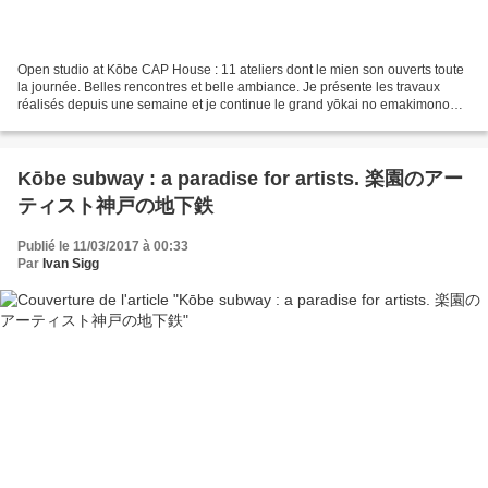
Open studio at Kōbe CAP House : 11 ateliers dont le mien son ouverts toute
la journée. Belles rencontres et belle ambiance. Je présente les travaux
réalisés depuis une semaine et je continue le grand yōkai no emakimono
("rouleau de monstres" de 15m commencé...
Kōbe subway : a paradise for artists. 楽園のアー
ティスト神戸の地下鉄
Publié le 11/03/2017 à 00:33
Par
Ivan Sigg