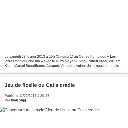
Le samedi 23 février 2013 à 15h (Cinéma 1) au Centre Pompidou « Les
lettres font leur cinÉma » avec KUU by Meyer & Sigg, Robert Breer, William
Klein, Marcel Broodthaers, Jacques Villeglé... Autour de l’exposition-atelier «
De la lettre à l’image », une...
Jeu de ficelle ou Cat's cradle
Publié le 11/02/2013 à 20:27
Par
Ivan Sigg