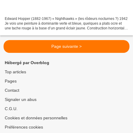
Edward Hopper (1882-1967) « Nighthawks » (les rôdeurs nocturnes ?) 1942
Je vois une peinture à dominante verte et bleue, quelques a plats ocre et
une tache rouge à la base d’un grand éclair jaune. Construction horizontale
en trois bandes et construction...
Page suivante >
Hébergé par Overblog
Top articles
Pages
Contact
Signaler un abus
C.G.U.
Cookies et données personnelles
Préférences cookies