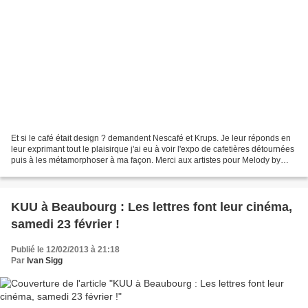
Et si le café était design ? demandent Nescafé et Krups. Je leur réponds en
leur exprimant tout le plaisirque j'ai eu à voir l'expo de cafetières détournées
puis à les métamorphoser à ma façon. Merci aux artistes pour Melody by
Faunesque Genio by Bishopparigo...
KUU à Beaubourg : Les lettres font leur cinéma,
samedi 23 février !
Publié le 12/02/2013 à 21:18
Par
Ivan Sigg