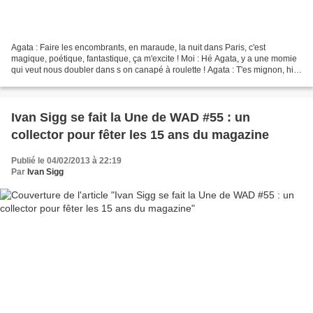
Agata : Faire les encombrants, en maraude, la nuit dans Paris, c'est
magique, poétique, fantastique, ça m'excite ! Moi : Hé Agata, y a une momie
qui veut nous doubler dans s on canapé à roulette ! Agata : T'es mignon, hi
hi hi. Moi : Exactement, des moignons...
Ivan Sigg se fait la Une de WAD #55 : un
collector pour fêter les 15 ans du magazine
Publié le 04/02/2013 à 22:19
Par
Ivan Sigg