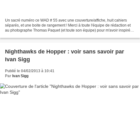
Un sacré numéro ce WAD # 55 avec une couverture/affiche, huit cahiers
séparés, et une boite de rangement ! Merci à toute l'équipe de rédaction et
au photographe Thomas Paquet (et toute son équipe) pour m'avoir inspiré
cette métamorphose. L'original et...
Nighthawks de Hopper : voir sans savoir par
Ivan Sigg
Publié le 04/02/2013 à 10:41
Par
Ivan Sigg