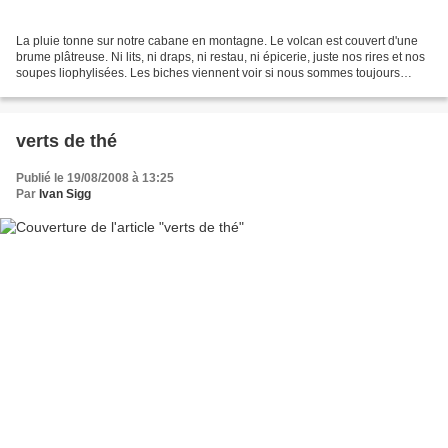
La pluie tonne sur notre cabane en montagne. Le volcan est couvert d'une
brume plâtreuse. Ni lits, ni draps, ni restau, ni épicerie, juste nos rires et nos
soupes liophylisées. Les biches viennent voir si nous sommes toujours
vivants au milieu du déluge....
verts de thé
Publié le 19/08/2008 à 13:25
Par
Ivan Sigg