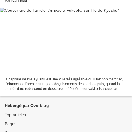
Par
Ivan Sigg
la capitale de l'ile Kyushu est une ville très agréable ou il fait bon marcher,
s'étonner de l'architecture, des déguisements des bimbos puis, quand la
température redescend en dessous de 40, déguster yakitoris, soupe au
daikon et choux farci, dans les...
Hébergé par Overblog
Top articles
Pages