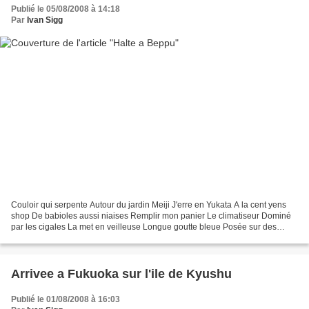
Publié le 05/08/2008 à 14:18
Par
Ivan Sigg
Couloir qui serpente Autour du jardin Meiji J'erre en Yukata A la cent yens
shop De babioles aussi niaises Remplir mon panier Le climatiseur Dominé
par les cigales La met en veilleuse Longue goutte bleue Posée sur des
bambous verts Musée de Kyushu " La...
Arrivee a Fukuoka sur l'ile de Kyushu
Publié le 01/08/2008 à 16:03