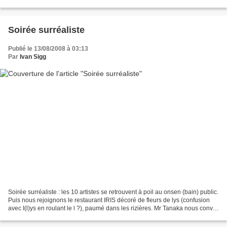
obi geita — Ainsi vont les...
Soirée surréaliste
Publié le 13/08/2008 à 03:13
Par
Ivan Sigg
Soirée surréaliste : les 10 artistes se retrouvent à poil au onsen (bain) public.
Puis nous rejoignons le restaurant IRIS décoré de fleurs de lys (confusion
avec I(l)ys en roulant le l ?), paumé dans les rizières. Mr Tanaka nous convie
a un repas français...