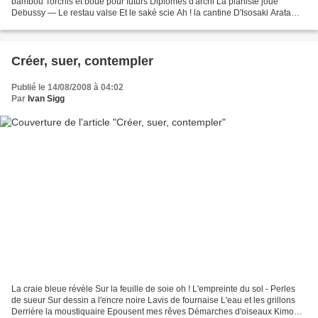
bambou Torchis et boue pour futurs Diplomés d'archi La pianiste joue
Debussy — Le restau valse Et le saké scie Ah ! la cantine D'Isosaki Arata
Cathédrale à vivre La châtaigne bouge...
Créer, suer, contempler
Publié le 14/08/2008 à 04:02
Par
Ivan Sigg
La craie bleue révèle Sur la feuille de soie oh ! L'empreinte du sol - Perles
de sueur Sur dessin a l'encre noire Lavis de fournaise L'eau et les grillons
Derrière la moustiquaire Epousent mes rêves Démarches d'oiseaux Kimono