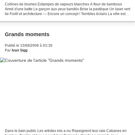
Collines de brumes Estampes de vapeurs blanches A fleur de bambous
Armé d'une batte Le garçon aux yeux bandés Brise la pastèque Un laser vert
lie Forêt et architecture — Encore un concept ! Terribles éclairs La ville est
éclaboussée D'eau et de tonnerre...
Grands moments
Publié le 15/08/2008 à 03:30
Par
Ivan Sigg
Dans le bain public Les artistes mis a nu Repeignent leur raie Cabanes en