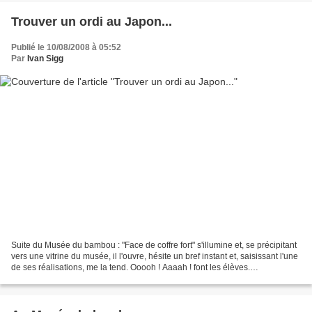
Trouver un ordi au Japon...
Publié le 10/08/2008 à 05:52
Par
Ivan Sigg
Suite du Musée du bambou : "Face de coffre fort" s'illumine et, se précipitant
vers une vitrine du musée, il l'ouvre, hésite un bref instant et, saisissant l'une
de ses réalisations, me la tend. Ooooh ! Aaaah ! font les élèves.
Applaudissements. Alors...