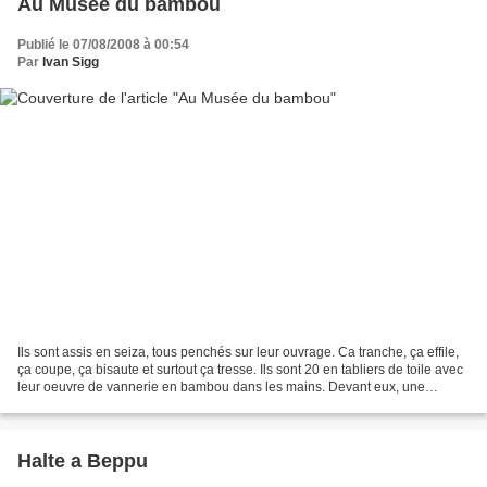
Au Musée du bambou
Publié le 07/08/2008 à 00:54
Par
Ivan Sigg
Ils sont assis en seiza, tous penchés sur leur ouvrage. Ca tranche, ça effile,
ça coupe, ça bisaute et surtout ça tresse. Ils sont 20 en tabliers de toile avec
leur oeuvre de vannerie en bambou dans les mains. Devant eux, une
bassine d'eau et un chalumeau....
Halte a Beppu