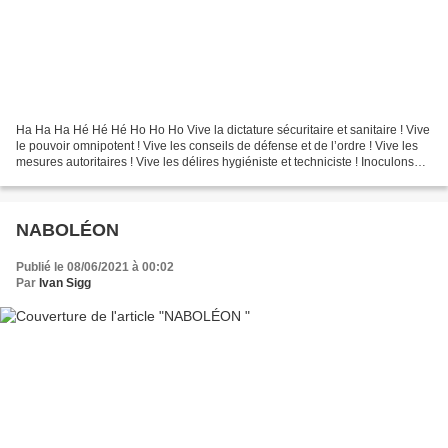
Ha Ha Ha Hé Hé Hé Ho Ho Ho Vive la dictature sécuritaire et sanitaire ! Vive
le pouvoir omnipotent ! Vive les conseils de défense et de l’ordre ! Vive les
mesures autoritaires ! Vive les délires hygiéniste et techniciste ! Inoculons
nous à fond les ballons...
NABOLÉON
Publié le 08/06/2021 à 00:02
Par
Ivan Sigg