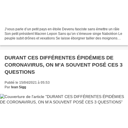
J’vous parle d’un petit pays en étoile Devenu fasciste sans émettre un râle
Son petit président Macren Lepon Sans qu’on s’émeuve singe Naboléon Le
peuple subit drônes et vexations Se laisse éborgner tailler des moignons
L’état sadise jeunes et retraités...
D URANT CES DIFFÉRENTES ÉPIDÉMIES DE
CORONAVIRUS, ON M’A SOUVENT POSÉ CES 3
QUESTIONS
Publié le 15/04/2021 à 05:53
Par
Ivan Sigg