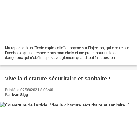
Ma réponse à un “Texte copié-collé” anonyme sur l’injection, qui circule sur
Facebook, qui ne respecte pas mon choix et me prend pour un idiot
dangereux qui n’obéirait pas aveuglement quand tout fait question.
..................... Tu as accepté l’injection...
Vive la dictature sécuritaire et sanitaire !
Publié le 02/08/2021 à 08:40
Par
Ivan Sigg