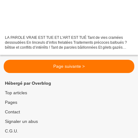
LA PAROLE VRAIE EST TUE ET L’ART EST TUÉ Tant de vies cramées
dessoudées En linceuls d’infos frelatées Traitements précoces bafoués ?
bêtise et conflits d’intérêts ! Tant de paroles bâillonnées Et gilets gazés
dégommés Millions d’étudiants dézingués Arts...
Page suivante >
Hébergé par Overblog
Top articles
Pages
Contact
Signaler un abus
C.G.U.