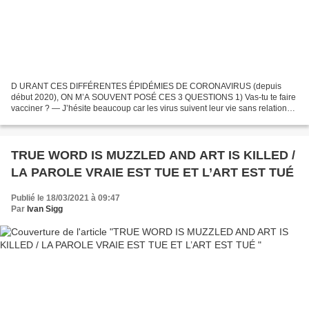
D URANT CES DIFFÉRENTES ÉPIDÉMIES DE CORONAVIRUS (depuis
début 2020), ON M’A SOUVENT POSÉ CES 3 QUESTIONS 1) Vas-tu te faire
vacciner ? — J’hésite beaucoup car les virus suivent leur vie sans relation
avec les vaccinations (les vétérinaires nous le disent...
TRUE WORD IS MUZZLED AND ART IS KILLED /
LA PAROLE VRAIE EST TUE ET L’ART EST TUÉ
Publié le 18/03/2021 à 09:47
Par
Ivan Sigg