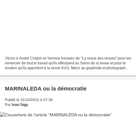
J'écris à André Chabin et Yannick Keravec de "La revue des revues" pour les
remercier de tout le travail qu'ils effectuent au Salon de la revue et pour le
soutien qu'ils apportent à la revue KUU. Merci au graphiste et photographe
Bernard Artal pour m'avoir...
MARINALEDA ou la démocratie
Publié le 31/10/2012 à 07:36
Par
Ivan Sigg