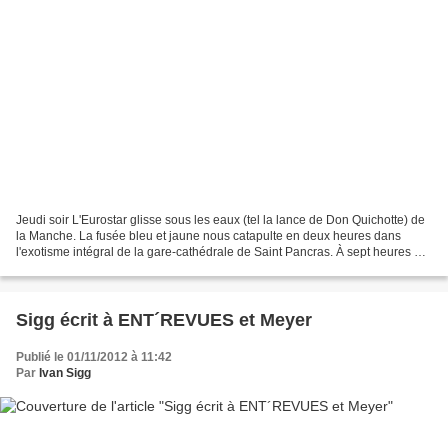
Jeudi soir L'Eurostar glisse sous les eaux (tel la lance de Don Quichotte) de
la Manche. La fusée bleu et jaune nous catapulte en deux heures dans
l'exotisme intégral de la gare-cathédrale de Saint Pancras. À sept heures du
soir la King's Cross Station...
Sigg écrit à ENT´REVUES et Meyer
Publié le 01/11/2012 à 11:42
Par
Ivan Sigg