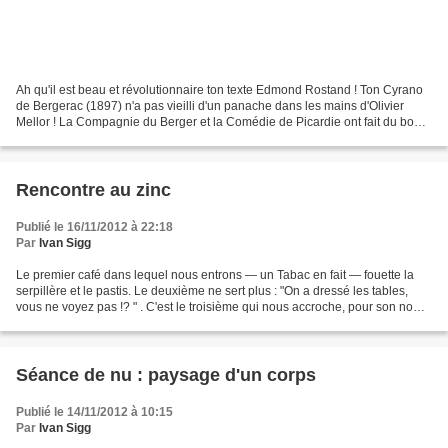
Ah qu'il est beau et révolutionnaire ton texte Edmond Rostand ! Ton Cyrano
de Bergerac (1897) n'a pas vieilli d'un panache dans les mains d'Olivier
Mellor ! La Compagnie du Berger et la Comédie de Picardie ont fait du bon
boulot à la Cartoucherie de Vincenne...
Rencontre au zinc
Publié le 16/11/2012 à 22:18
Par
Ivan Sigg
Le premier café dans lequel nous entrons — un Tabac en fait — fouette la
serpillère et le pastis. Le deuxième ne sert plus : "On a dressé les tables,
vous ne voyez pas !? " . C'est le troisième qui nous accroche, pour son nom
Les tontons ? ou bien la...
Séance de nu : paysage d'un corps
Publié le 14/11/2012 à 10:15
Par
Ivan Sigg