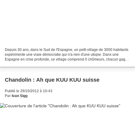
Depuis 30 ans, dans le Sud de l'Espagne, un petit village de 3000 habitants
expérimente une vraie démocratie qui n'a rien d'une utopie. Dans une
Espagne en crise profonde, ce village comprend 0 chômeurs, chacun gagne
47 € par jour (en travaillant à la...
Chandolin : Ah que KUU KUU suisse
Publié le 29/10/2012 à 10:43
Par
Ivan Sigg