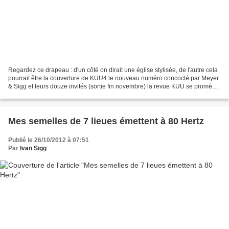
Regardez ce drapeau : d'un côté on dirait une église stylisée, de l'autre cela
pourrait être la couverture de KUU4 le nouveau numéro concocté par Meyer
& Sigg et leurs douze invités (sortie fin novembre) la revue KUU se promène
en Suisse. Elle contemple...
Mes semelles de 7 lieues émettent à 80 Hertz
Publié le 26/10/2012 à 07:51
Par
Ivan Sigg