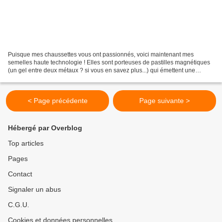
Puisque mes chaussettes vous ont passionnés, voici maintenant mes
semelles haute technologie ! Elles sont porteuses de pastilles magnétiques
(un gel entre deux métaux ? si vous en savez plus...) qui émettent une
fréquence de 80 hertz. Ce sont, si j'ai...
< Page précédente
Page suivante >
Hébergé par Overblog
Top articles
Pages
Contact
Signaler un abus
C.G.U.
Cookies et données personnelles