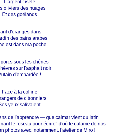
L'argent ciselé
s oliviers des nuages
Et des goélands
Tant d'oranges dans
jardin des bains arabes
ne est dans ma poche
porcs sous les chênes
hèvres sur l'asphalt noir
Putain d'embardée !
Face à la colline
rangers de citronniers
Ses yeux salivaient
iens de l'apprendre — que calmar vient du latin
enant le roseau pour écrire" d'où le calame de nos
t en photos avec, notamment, l'atelier de Miro !