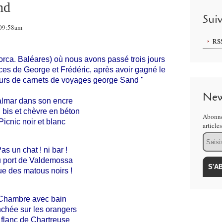
nd
Sui
 09:58am
RS
rca. Baléares) où nous avons passé trois jours
aces de George et Frédéric, après avoir gagné le
ours de carnets de voyages george Sand "
New
lmar dans son encre
 bis et chèvre en béton
Abonne
Picnic noir et blanc
article
Email
as un chat ! ni bar !
 port de Valdemossa
e des matous noirs !
Chambre avec bain
chée sur les orangers
 flanc de Chartreuse