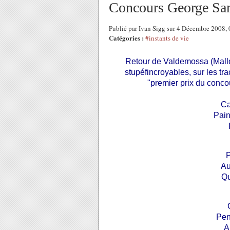
Concours George Sa
Publié par Ivan Sigg sur 4 Décembre 2008,
Catégories :
#instants de vie
Retour de Valdemossa (Mallo
stupéfincroyables, sur les tr
"premier prix du conc
Ca
Pain
P
Au
Qu
Pen
A