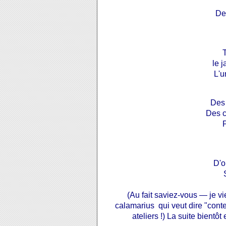
De
le 
L'u
Des 
Des c
D'o
(Au fait saviez-vous — je v
calamarius qui veut dire "cont
ateliers !) La suite bientô