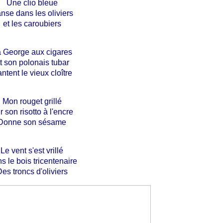
Une clio bleue
nse dans les oliviers
et les caroubiers
 George aux cigares
t son polonais tubar
ntent le vieux cloître
Mon rouget grillé
r son risotto à l'encre
Donne son sésame
Le vent s'est vrillé
s le bois tricentenaire
es troncs d'oliviers