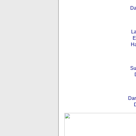
Da
La
E
Ha
Su
Dan
D