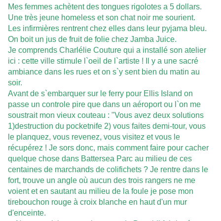
Mes femmes achètent des tongues rigolotes a 5 dollars.
Une très jeune homeless et son chat noir me sourient.
Les infirmières rentrent chez elles dans leur pyjama bleu.
On boit un jus de fruit de folie chez Jamba Juice.
Je comprends Charlélie Couture qui a installé son atelier
ici : cette ville stimule l`oeil de l`artiste ! Il y a une sacré
ambiance dans les rues et on s`y sent bien du matin au
soir.
Avant de s`embarquer sur le ferry pour Ellis Island on
passe un controle pire que dans un aéroport ou l`on me
soustrait mon vieux couteau : "Vous avez deux solutions
1)destruction du pocketnife 2) vous faites demi-tour, vous
le planquez, vous revenez, vous visitez et vous le
récupérez ! Je sors donc, mais comment faire pour cacher
quelque chose dans Battersea Parc au milieu de ces
centaines de marchands de colifichets ? Je rentre dans le
fort, trouve un angle où aucun des trois rangers ne me
voient et en sautant au milieu de la foule je pose mon
tirebouchon rouge à croix blanche en haut d'un mur
d'enceinte.