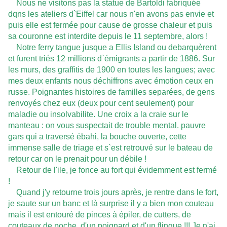
Nous ne visitons pas la statue de Bartoldi fabriquée
dqns les ateliers d`Eiffel car nous n'en avons pas envie et
puis elle est fermée pour cause de grosse chaleur et puis
sa couronne est interdite depuis le 11 septembre, alors !
Notre ferry tangue jusque a Ellis Island ou debarquèrent
et furent triés 12 millions d`émigrants a partir de 1886. Sur
les murs, des graffitis de 1900 en toutes les langues; avec
mes deux enfants nous déchiffrons avec émotion ceux en
russe. Poignantes histoires de familles separées, de gens
renvoyés chez eux (deux pour cent seulement) pour
maladie ou insolvabilite. Une croix a la craie sur le
manteau : on vous suspectait de trouble mental. pauvre
gars qui a traversé ébahi, la bouche ouverte, cette
immense salle de triage et s`est retrouvé sur le bateau de
retour car on le prenait pour un débile !
Retour de l'ile, je fonce au fort qui évidemment est fermé
!
Quand j'y retourne trois jours après, je rentre dans le fort,
je saute sur un banc et là surprise il y a bien mon couteau
mais il est entouré de pinces à épiler, de cutters, de
couteaux de poche, d'un poignard et d'un flingue !!! Je n'ai