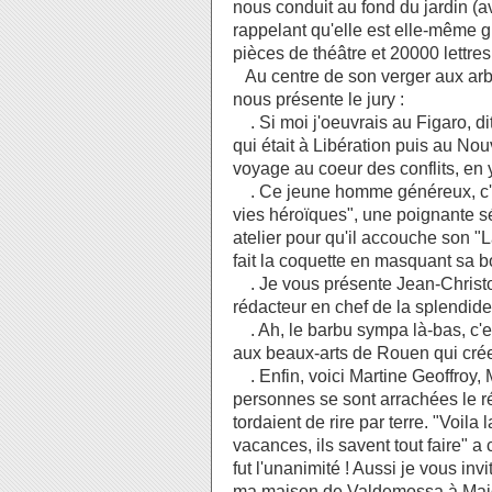
nous conduit au fond du jardin (
rappelant qu'elle est elle-même g
pièces de théâtre et 20000 lettres !
Au centre de son verger aux arb
nous présente le jury :
. Si moi j'oeuvrais au Figaro, dit
qui était à Libération puis au No
voyage au coeur des conflits, en y
. Ce jeune homme généreux, c'
vies héroïques", une poignante sé
atelier pour qu'il accouche son "
fait la coquette en masquant sa 
. Je vous présente Jean-Christo
rédacteur en chef de la splendi
. Ah, le barbu sympa là-bas, c'es
aux beaux-arts de Rouen qui cré
. Enfin, voici Martine Geoffroy, 
personnes se sont arrachées le ré
tordaient de rire par terre. "Voila 
vacances, ils savent tout faire" a
fut l'unanimité ! Aussi je vous in
ma maison de Valdemossa à Maj