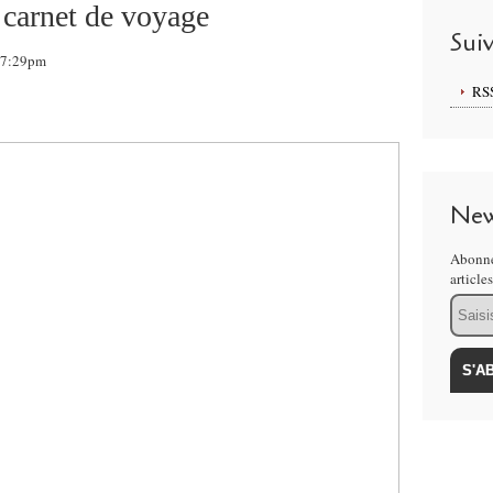
 carnet de voyage
Sui
 17:29pm
RS
New
Abonne
article
Email