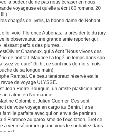
avec la pudeur de ne pas nous écraser en nous
rande voyageuse et qu'elle a écrit 80 romans, 20
!! )
res chargés de livres, la bonne dame de Nohant
 elle, voici Florence Aubenas, la présidente du jury,
uvelle observateur, une grande amie reporter qui
 laissant parfois des plumes...
est
Olivier Charneux,
qui a écrit "Nous vivons des
rie de portrait. Maurice l'a logé un temps dans son
Laissez verdure" (hi hi, ce sont mes derniers mots,
bouche de sa longue main).
phe Rampal. Ce beau ténébreux réservé est le
de revue de voyage ULYSSE.
t Jean-Pierre Bourquin, un artiste plasticien prof
e au calme en Normandie.
Martine Colomb et Julien Guerrier. Ces sept
cit de votre voyage en cargo au Bénin. Ils se
la famille parfaite avec qui on envie de partir en
 crié Florence au paroxisme de l'excitation. Bref ce
vite à venir séjourner quand vous le souhaitez dans
orque !