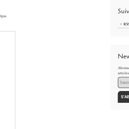
Sui
49pm
RS
New
Abonne
article
Email