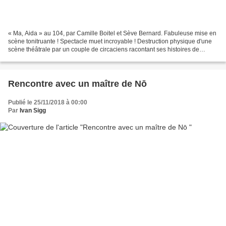
« Ma, Aida » au 104, par Camille Boitel et Sève Bernard. Fabuleuse mise en
scène tonitruante ! Spectacle muet incroyable ! Destruction physique d'une
scène théâtrale par un couple de circaciens racontant ses histoires de
couple ! « Tenter la performance...
Rencontre avec un maître de Nō
Publié le 25/11/2018 à 00:00
Par
Ivan Sigg