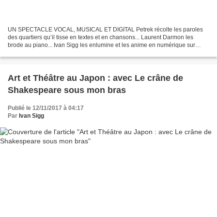
UN SPECTACLE VOCAL, MUSICAL ET DIGITAL Petrek récolte les paroles
des quartiers qu’il tisse en textes et en chansons... Laurent Darmon les
brode au piano... Ivan Sigg les enlumine et les anime en numérique sur
grand écran. Le public reste coit quand la...
Art et Théâtre au Japon : avec Le crâne de
Shakespeare sous mon bras
Publié le 12/11/2017 à 04:17
Par
Ivan Sigg