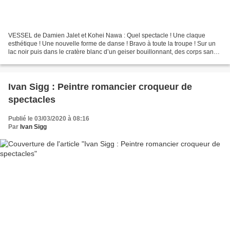
VESSEL de Damien Jalet et Kohei Nawa : Quel spectacle ! Une claque
esthétique ! Une nouvelle forme de danse ! Bravo à toute la troupe ! Sur un
lac noir puis dans le cratère blanc d’un geiser bouillonnant, des corps sans
têtes se meuvent comme des animaux...
Ivan Sigg : Peintre romancier croqueur de
spectacles
Publié le 03/03/2020 à 08:16
Par
Ivan Sigg