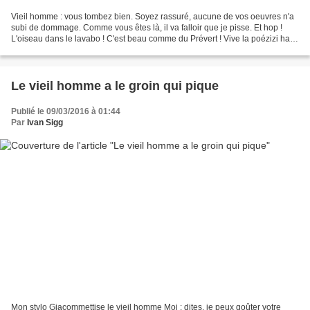
Vieil homme : vous tombez bien. Soyez rassuré, aucune de vos oeuvres n'a
subi de dommage. Comme vous êtes là, il va falloir que je pisse. Et hop !
L'oiseau dans le lavabo ! C'est beau comme du Prévert ! Vive la poézizi ha
ha ha Moi : allez remballez tout...
Le vieil homme a le groin qui pique
Publié le 09/03/2016 à 01:44
Par
Ivan Sigg
Mon stylo Giacommettise le vieil homme Moi : dites, je peux goûter votre