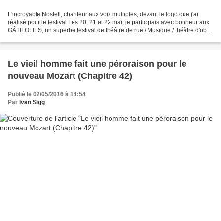
L'incroyable Nosfell, chanteur aux voix multiples, devant le logo que j'ai
réalisé pour le festival Les 20, 21 et 22 mai, je participais avec bonheur aux
GÂTIFOLIES, un superbe festival de théâtre de rue / Musique / théâtre d'objet
/ performances / musique...
Le vieil homme fait une péroraison pour le
nouveau Mozart (Chapitre 42)
Publié le 02/05/2016 à 14:54
Par
Ivan Sigg