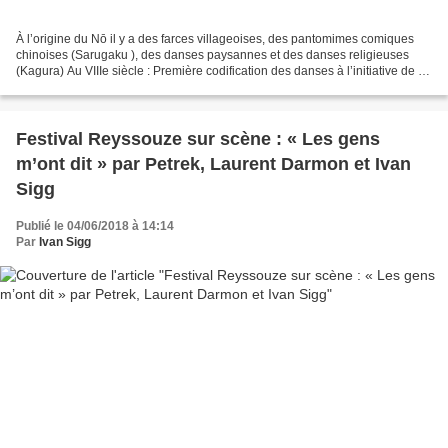
À l’origine du Nō il y a des farces villageoises, des pantomimes comiques
chinoises (Sarugaku ), des danses paysannes et des danses religieuses
(Kagura) Au VIIIe siècle : Première codification des danses à l’initiative de la
cour impériale. Au XIIIe :...
Festival Reyssouze sur scène : « Les gens
m’ont dit » par Petrek, Laurent Darmon et Ivan
Sigg
Publié le 04/06/2018 à 14:14
Par
Ivan Sigg