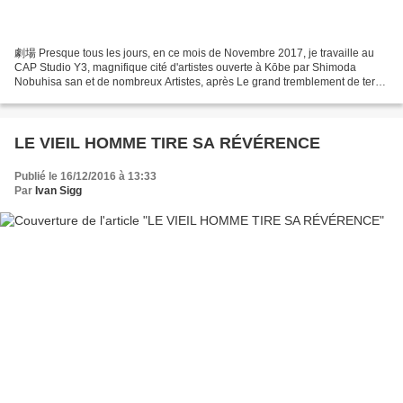
劇場 Presque tous les jours, en ce mois de Novembre 2017, je travaille au
CAP Studio Y3, magnifique cité d'artistes ouverte à Kōbe par Shimoda
Nobuhisa san et de nombreux Artistes, après Le grand tremblement de terre
du HANSHIN en 1995. Ce dimanche, une...
LE VIEIL HOMME TIRE SA RÉVÉRENCE
Publié le 16/12/2016 à 13:33
Par
Ivan Sigg