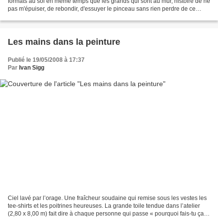
formats au sol en même temps que les grands qui sont au mur, histoire de ne
pas m'épuiser, de rebondir, d'essuyer le pinceau sans rien perdre de ce
geste non maitrisé. Et puis, hop,...
Les mains dans la peinture
Publié le 19/05/2008 à 17:37
Par
Ivan Sigg
Ciel lavé par l’orage. Une fraîcheur soudaine qui remise sous les vestes les
tee-shirts et les poitrines heureuses. La grande toile tendue dans l’atelier
(2,80 x 8,00 m) fait dire à chaque personne qui passe « pourquoi fais-tu ça ?