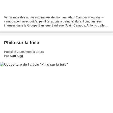
Vernissage des nouveaux travaux de mon ami Alain Campos www.alain-
campos.com avec qui j'ai peint (et appris à peindre) durant cinq années
intenses dans le Groupe Banlieue Banlieue (Alain Campos, Antonio gallego,
Kenji Suzuki, Ivan Sigg). Alain vit et...
Philo sur la toile
Publié le 28/05/2008 à 08:34
Par
Ivan Sigg