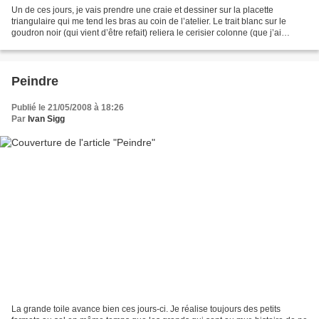
Un de ces jours, je vais prendre une craie et dessiner sur la placette
triangulaire qui me tend les bras au coin de l’atelier. Le trait blanc sur le
goudron noir (qui vient d’être refait) reliera le cerisier colonne (que j’ai
obtenu, après plusieurs courriers,...
Peindre
Publié le 21/05/2008 à 18:26
Par
Ivan Sigg
La grande toile avance bien ces jours-ci. Je réalise toujours des petits