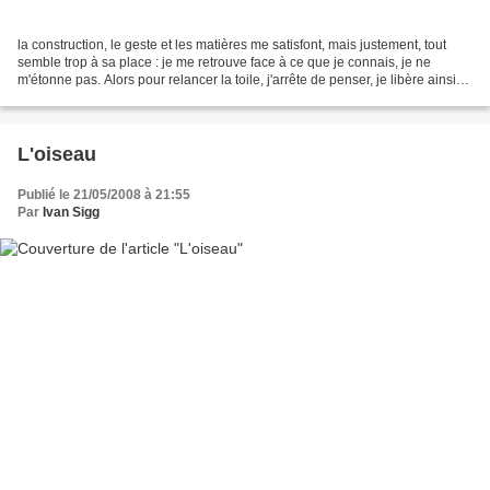
la construction, le geste et les matières me satisfont, mais justement, tout
semble trop à sa place : je me retrouve face à ce que je connais, je ne
m'étonne pas. Alors pour relancer la toile, j'arrête de penser, je libère ainsi
une bonne dose énergie...
L'oiseau
Publié le 21/05/2008 à 21:55
Par
Ivan Sigg