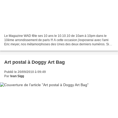
Le Magazine WAD fête ses 10 ans le 10.10.10 de 10am à 10pm dans le
10ème arrondissement de paris !!! A cette occasion j'exposerai avec l'ami
Eric meyer, nos métamorphoses des Unes des deux derniers numéros. Si
vous passez dans le coin, n'hésitez pas à...
Art postal à Doggy Art Bag
Publié le 20/09/2010 à 09:49
Par
Ivan Sigg