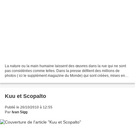
La nature ou la main humaine laissent des œuvres dans la rue qui ne sont
pas considérées comme telles. Dans la presse défilent des millions de
photos ( ici le supplément magazine du Monde) qui sont créées, mises en
page, consommées puis jetées. J'en fais...
Kuu et Scopalto
Publié le 26/10/2010 à 12:55
Par
Ivan Sigg