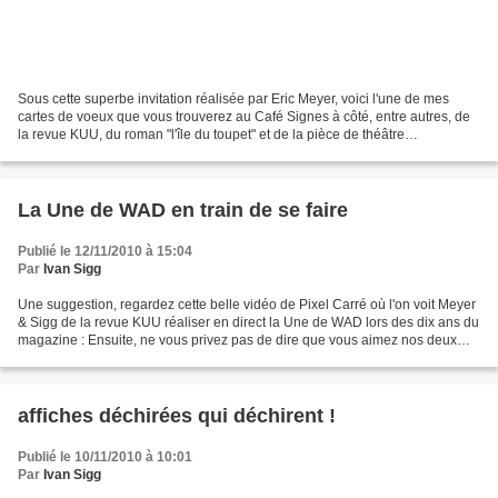
Sous cette superbe invitation réalisée par Eric Meyer, voici l'une de mes
cartes de voeux que vous trouverez au Café Signes à côté, entre autres, de
la revue KUU, du roman "l'île du toupet" et de la pièce de théâtre
"Animalamlet".
La Une de WAD en train de se faire
Publié le 12/11/2010 à 15:04
Par
Ivan Sigg
Une suggestion, regardez cette belle vidéo de Pixel Carré où l'on voit Meyer
& Sigg de la revue KUU réaliser en direct la Une de WAD lors des dix ans du
magazine : Ensuite, ne vous privez pas de dire que vous aimez nos deux
Unes (Grande image : cliquez...
affiches déchirées qui déchirent !
Publié le 10/11/2010 à 10:01
Par
Ivan Sigg