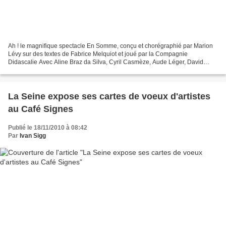
Ah ! le magnifique spectacle En Somme, conçu et chorégraphié par Marion
Lévy sur des textes de Fabrice Melquiot et joué par la Compagnie
Didascalie Avec Aline Braz da Silva, Cyril Casmèze, Aude Léger, David
Lerat et Marion Lévy , Au Carré Sylvia Monfort...
La Seine expose ses cartes de voeux d'artistes
au Café Signes
Publié le 18/11/2010 à 08:42
Par
Ivan Sigg