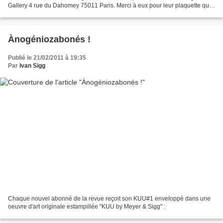
Gallery 4 rue du Dahomey 75011 Paris. Merci à eux pour leur plaquette qui
a inspiré cette métamorphose et art...
Ànogéniozabonés !
Publié le 21/02/2011 à 19:35
Par
Ivan Sigg
Chaque nouvel abonné de la revue reçoit son KUU#1 enveloppé dans une
oeuvre d'art originale estampillée "KUU by Meyer & Sigg" :