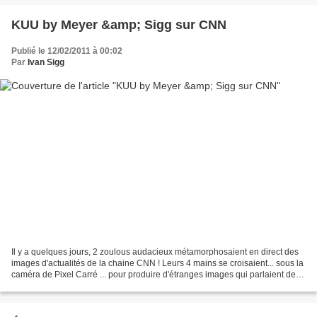
KUU by Meyer &amp; Sigg sur CNN
Publié le 12/02/2011 à 00:02
Par
Ivan Sigg
Il y a quelques jours, 2 zoulous audacieux métamorphosaient en direct des
images d'actualités de la chaine CNN ! Leurs 4 mains se croisaient... sous la
caméra de Pixel Carré ... pour produire d'étranges images qui parlaient de
casser, par l'art, la glace...