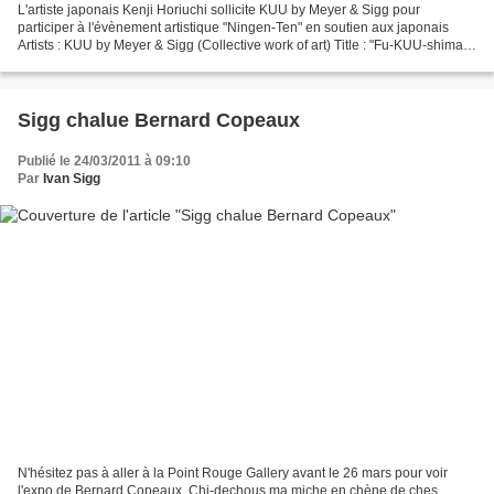
L'artiste japonais Kenji Horiuchi sollicite KUU by Meyer & Sigg pour
participer à l'évènement artistique "Ningen-Ten" en soutien aux japonais
Artists : KUU by Meyer & Sigg (Collective work of art) Title : "Fu-KUU-shima
nuclear power station and car sea...
Sigg chalue Bernard Copeaux
Publié le 24/03/2011 à 09:10
Par
Ivan Sigg
N'hésitez pas à aller à la Point Rouge Gallery avant le 26 mars pour voir
l'expo de Bernard Copeaux. Chi-dechous ma miche en chène de ches