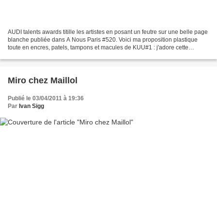
AUDI talents awards titille les artistes en posant un feutre sur une belle page
blanche publiée dans A Nous Paris #520. Voici ma proposition plastique
toute en encres, patels, tampons et macules de KUU#1 : j'adore cette
dyslexie visuelle qui, après 25...
Miro chez Maillol
Publié le 03/04/2011 à 19:36
Par
Ivan Sigg