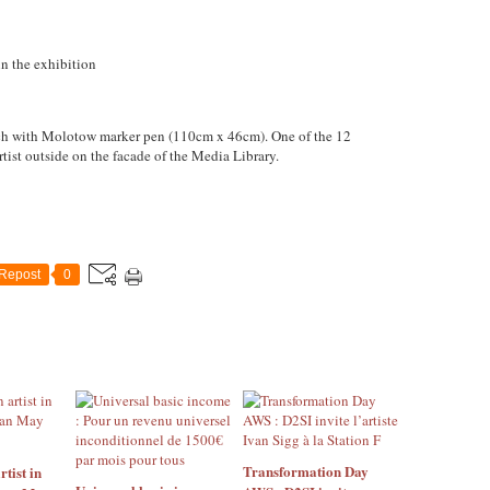
in the exhibition
etch with Molotow marker pen (110cm x 46cm). One of the 12
tist outside on the facade of the Media Library.
Repost
0
Transformation Day
rtist in