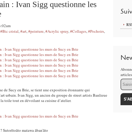
ain : Ivan Sigg questionne les
Sui
e
RS
06:02am
,
#Bic cristal
,
#art
,
#peinture
,
#Acrylic spray
,
#Collages
,
#Pochoirs
,
New
Abonne
article
Email
e de Sucy en Brie, se tient une exposition étonnante qui
l’art urbain. Ivan Sigg, un ancien du groupe de street artists Banlieue
a toile tout en dévoilant sa cuisine d’atelier.
oāto matawa āban'āto