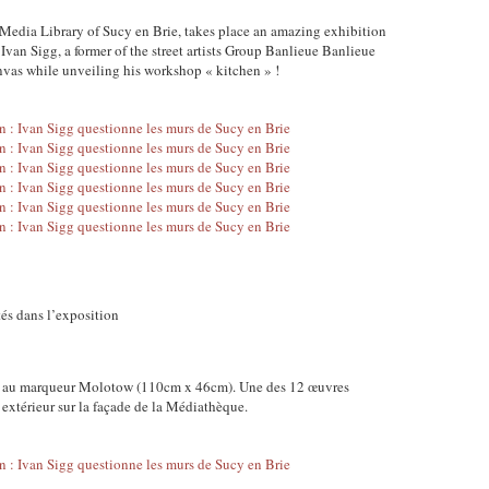
Media Library of Sucy en Brie, takes place an amazing exhibition
. Ivan Sigg, a former of the street artists Group Banlieue Banlieue
nvas while unveiling his workshop « kitchen » !
és dans l’exposition
is au marqueur Molotow (110cm x 46cm). Une des 12 œuvres
n extérieur sur la façade de la Médiathèque.