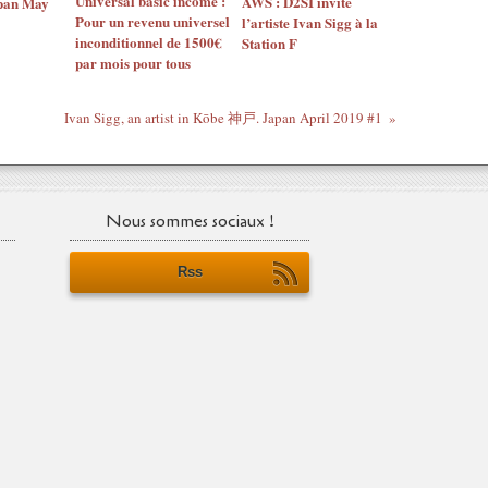
Universal basic income :
AWS : D2SI invite
pan May
Pour un revenu universel
l’artiste Ivan Sigg à la
inconditionnel de 1500€
Station F
par mois pour tous
Ivan Sigg, an artist in Kōbe 神戸. Japan April 2019 #1
Nous sommes sociaux !
Rss