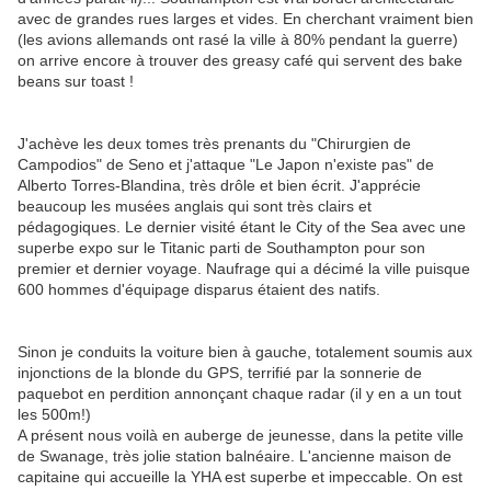
avec de grandes rues larges et vides. En cherchant vraiment bien
(les avions allemands ont rasé la ville à 80% pendant la guerre)
on arrive encore à trouver des greasy café qui servent des bake
beans sur toast !
J'achève les deux tomes très prenants du "Chirurgien de
Campodios" de Seno et j'attaque "Le Japon n'existe pas" de
Alberto Torres-Blandina, très drôle et bien écrit. J'apprécie
beaucoup les musées anglais qui sont très clairs et
pédagogiques. Le dernier visité étant le City of the Sea avec une
superbe expo sur le Titanic parti de Southampton pour son
premier et dernier voyage. Naufrage qui a décimé la ville puisque
600 hommes d'équipage disparus étaient des natifs.
Sinon je conduits la voiture bien à gauche, totalement soumis aux
injonctions de la blonde du GPS, terrifié par la sonnerie de
paquebot en perdition annonçant chaque radar (il y en a un tout
les 500m!)
A présent nous voilà en auberge de jeunesse, dans la petite ville
de Swanage, très jolie station balnéaire. L'ancienne maison de
capitaine qui accueille la YHA est superbe et impeccable. On est