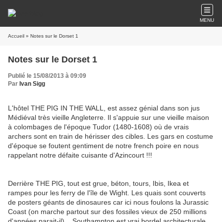
MENU
Accueil
» Notes sur le Dorset 1
Notes sur le Dorset 1
Publié le 15/08/2013 à 09:09
Par
Ivan Sigg
L'hôtel THE PIG IN THE WALL, est assez génial dans son jus
Médiéval très vieille Angleterre. Il s'appuie sur une vieille maison
à colombages de l'époque Tudor (1480-1608) où de vrais
archers sont en train de hérisser des cibles. Les gars en costume
d'époque se foutent gentiment de notre french poire en nous
rappelant notre défaite cuisante d'Azincourt !!!
Derrière THE PIG, tout est grue, béton, tours, Ibis, Ikea et
rampes pour les ferry de l'île de Wight. Les quais sont couverts
de posters géants de dinosaures car ici nous foulons la Jurassic
Coast (on marche partout sur des fossiles vieux de 250 millions
d'années parait-il)... Southampton est vrai bordel architecturale