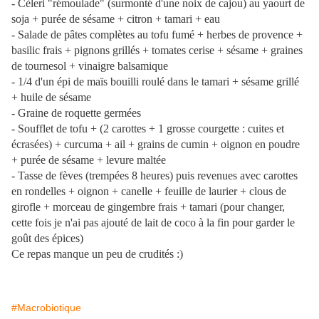
- Cèleri "rémoulade" (surmonté d'une noix de cajou) au yaourt de
soja + purée de sésame + citron + tamari + eau
- Salade de pâtes complètes au tofu fumé + herbes de provence +
basilic frais + pignons grillés + tomates cerise + sésame + graines
de tournesol + vinaigre balsamique
- 1/4 d'un épi de maïs bouilli roulé dans le tamari + sésame grillé
+ huile de sésame
- Graine de roquette germées
- Soufflet de tofu + (2 carottes + 1 grosse courgette : cuites et
écrasées) + curcuma + ail + grains de cumin + oignon en poudre
+ purée de sésame + levure maltée
- Tasse de fèves (trempées 8 heures) puis revenues avec carottes
en rondelles + oignon + canelle + feuille de laurier + clous de
girofle + morceau de gingembre frais + tamari (pour changer,
cette fois je n'ai pas ajouté de lait de coco à la fin pour garder le
goût des épices)
Ce repas manque un peu de crudités :)
#Macrobiotique