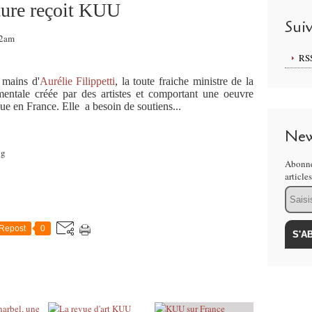
lture reçoit KUU
Sui
02am
RS
 mains d'
Aurélie Filippetti
, la toute fraiche ministre de la
entale créée par des artistes et comportant une oeuvre
ue en France. Elle a besoin de soutiens...
New
Abonne
article
Email
Repost
0