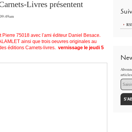
 Carnets-Livres présentent
Sui
, 09:49am
RS
nt Pierre 75018 avec l'ami éditeur Daniel Besace.
LAMLET ainsi que trois oeuvres originales au
des éditions Carnets-livres.
vernissage le jeudi 5
New
Abonne
article
Email