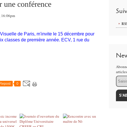
r une conférence
Sui
9, 16:06pm
RS
isuelle de Paris, m'invite le 15 décembre pour
six classes de première année. ECV, 1 rue du
New
Abonne
article
Email
Repost
0