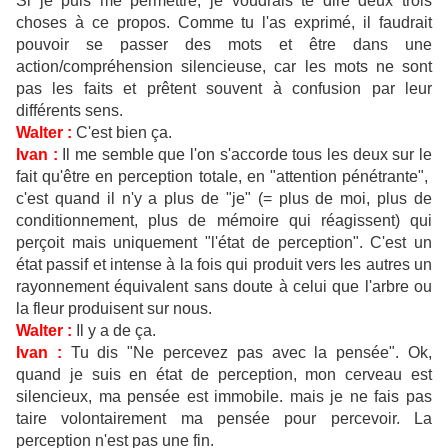
Si je puis me permettre, je voudrais te dire deux trois
choses à ce propos. Comme tu l'as exprimé, il faudrait
pouvoir se passer des mots et être dans une
action/compréhension silencieuse, car les mots ne sont
pas les faits et prêtent souvent à confusion par leur
différents sens.
Walter :
C'est bien ça.
Ivan :
Il me semble que l'on s'accorde tous les deux sur le
fait qu'être en perception totale, en "attention pénétrante",
c'est quand il n'y a plus de "je" (= plus de moi, plus de
conditionnement, plus de mémoire qui réagissent) qui
perçoit mais uniquement "l'état de perception". C'est un
état passif et intense à la fois qui produit vers les autres un
rayonnement équivalent sans doute à celui que l'arbre ou
la fleur produisent sur nous.
Walter :
Il y a de ça.
Ivan :
Tu dis "Ne percevez pas avec la pensée". Ok,
quand je suis en état de perception, mon cerveau est
silencieux, ma pensée est immobile. mais je ne fais pas
taire volontairement ma pensée pour percevoir. La
perception n'est pas une fin.