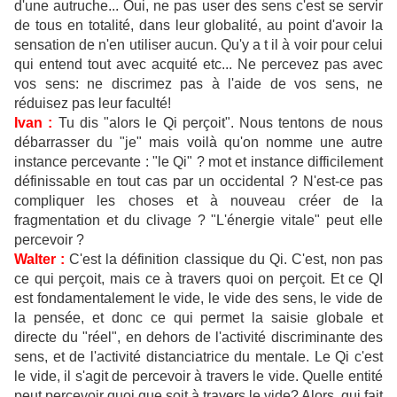
d'une autruche... Oui, ne pas user des sens c'est se servir
de tous en totalité, dans leur globalité, au point d'avoir la
sensation de n'en utiliser aucun. Qu'y a t il à voir pour celui
qui entend tout avec acquité etc... Ne percevez pas avec
vos sens: ne discrimez pas à l'aide de vos sens, ne
réduisez pas leur faculté!
Ivan :
Tu dis "alors le Qi perçoit". Nous tentons de nous
débarrasser du "je" mais voilà qu'on nomme une autre
instance percevante : "le Qi" ? mot et instance difficilement
définissable en tout cas par un occidental ? N'est-ce pas
compliquer les choses et à nouveau créer de la
fragmentation et du clivage ? "L'énergie vitale" peut elle
percevoir ?
Walter :
C'est la définition classique du Qi. C'est, non pas
ce qui perçoit, mais ce à travers quoi on perçoit. Et ce QI
est fondamentalement le vide, le vide des sens, le vide de
la pensée, et donc ce qui permet la saisie globale et
directe du "réel", en dehors de l'activité discriminante des
sens, et de l'activité distanciatrice du mentale. Le Qi c'est
le vide, il s'agit de percevoir à travers le vide. Quelle entité
peut percevoir quoi que soit à travers le vide? Alors, qui fait