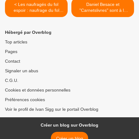
< Les naufragés du fol
Daniel Besace et
espoir : naufrage du fol
"Carnetslivres" sont à la
théâtre !
Halle Saint Pierre >
Hébergé par Overblog
Top articles
Pages
Contact
Signaler un abus
C.G.U.
Cookies et données personnelles
Préférences cookies
Voir le profil de Ivan Sigg sur le portail Overblog
Créer un blog sur Overblog
Créer un blog