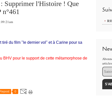
 : Supprimer l'Histoire ! Que
Sui
P n°461
RS
9, 09:21am
tiré du film "le dernier vol" et à Carine pour sa
New
 au BHV pour le support de cette métamorphose de
Abonne
article
Email
Repost
0