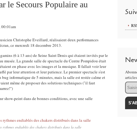
ar le Secours Populaire au
Sui
RS
3, 00:01am
 musicien Christophe Eveillard, réalisaient deux performances
 écran, ce mercredi 18 decembre 2013.
 gamins (6 à 13 ans) de Seine Saint Denis qui étaient invités par le
New
 au musée. La grande salle de spectacle du Centre Pompidou était
étaient en phase avec les images et la musique. Il fallait voir leur
luffé par leur attention et leur patience. Le premier spectacle s'est
Abonne
 bug informatique de 5 minutes, mais la salle est restée calme et
article
yaient même de proposer des solutions techniques ("il faut
Email
marrez!")
leur show-peint dans de bonnes conditions, avec une salle
 rythmes endiablés des chakers distribués dans la salle