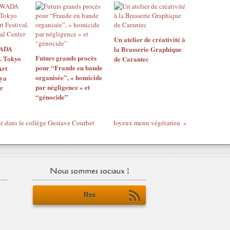
Un atelier de créativité à
WADA
la Brasserie Graphique
Futurs grands procès
. Tokyo
de Carantec
pour “Fraude en bande
Art
organisée”, « homicide
uya
par négligence » et
r
“génocide”
ent dans le collège Gustave Courbet
Joyeux menu végétarien
Nous sommes sociaux !
Rss