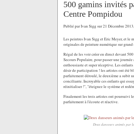
500 gamins invités p
Centre Pompidou
Publié par Ivan Sigg sur 21 Décembre 201
Les peintres Ivan Sigg et Eric Meyer, et le
originales de peinture numérique sur grand
Régal de les voir créer en direct devant 500
Secours Populaire, pour passer une journée
enthousiaste et super réceptive. Les enfants 
désir de participation ! les artistes ont été b
parfaitement déroulé, le deuxième a subit un
conciliante. Incroyable ces enfants qui essa
réinitialiser !", "éteignez le système et redé
Finalement les trois artistes ont poursuivi 
parfaitement à l'écoute et réactive.
Deux danseurs animés par les